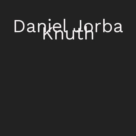
Daniel Jorba
Knuth