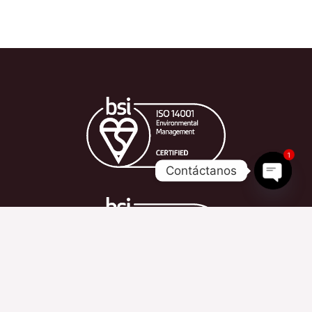
1
Contáctanos
OPEN 