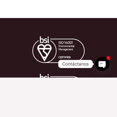
1
Contáctanos
OPEN 