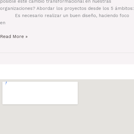
posible este cambio transformacional en nuestras
organizaciones? Abordar los proyectos desde los 5 ámbitos:
Es necesario realizar un buen diseño, haciendo foco
en
El
Read More »
puzle
de
nuestras
soluciones
EPM:
de
la
estrategia
a
la
realidad