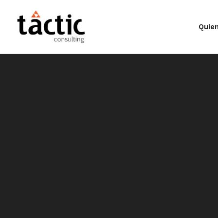
Ir
al
Quie
contenido